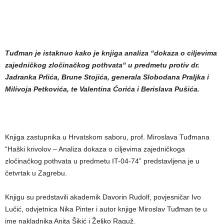
Tuđman je istaknuo kako je knjiga analiza “dokaza o ciljevima
zajedničkog zločinačkog pothvata“ u predmetu protiv dr.
Jadranka Prlića, Brune Stojića, generala Slobodana Praljka i
Milivoja Petkovića, te Valentina Ćorića i Berislava Pušića.
Knjiga zastupnika u Hrvatskom saboru, prof. Miroslava Tuđmana
“Haški krivolov – Analiza dokaza o ciljevima zajedničkoga
zločinačkog pothvata u predmetu IT-04-74” predstavljena je u
četvrtak u Zagrebu.
Knjigu su predstavili akademik Davorin Rudolf, povjesničar Ivo
Lučić, odvjetnica Nika Pinter i autor knjige Miroslav Tuđman te u
ime nakladnika Anita Šikić i Željko Raguž.