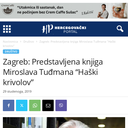
Naslovnica
Društvo
Zagreb: Predstavljena knjiga Miroslava Tuđmana “Haški
krivolov”
DRUŠTVO
Zagreb: Predstavljena knjiga
Miroslava Tuđmana “Haški
krivolov”
29 studenoga, 2019