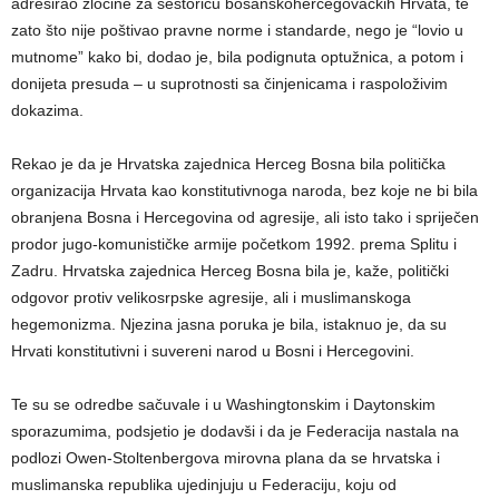
adresirao zločine za šestoricu bosanskohercegovačkih Hrvata, te
zato što nije poštivao pravne norme i standarde, nego je “lovio u
mutnome” kako bi, dodao je, bila podignuta optužnica, a potom i
donijeta presuda – u suprotnosti sa činjenicama i raspoloživim
dokazima.
Rekao je da je Hrvatska zajednica Herceg Bosna bila politička
organizacija Hrvata kao konstitutivnoga naroda, bez koje ne bi bila
obranjena Bosna i Hercegovina od agresije, ali isto tako i spriječen
prodor jugo-komunističke armije početkom 1992. prema Splitu i
Zadru. Hrvatska zajednica Herceg Bosna bila je, kaže, politički
odgovor protiv velikosrpske agresije, ali i muslimanskoga
hegemonizma. Njezina jasna poruka je bila, istaknuo je, da su
Hrvati konstitutivni i suvereni narod u Bosni i Hercegovini.
Te su se odredbe sačuvale i u Washingtonskim i Daytonskim
sporazumima, podsjetio je dodavši i da je Federacija nastala na
podlozi Owen-Stoltenbergova mirovna plana da se hrvatska i
muslimanska republika ujedinjuju u Federaciju, koju od