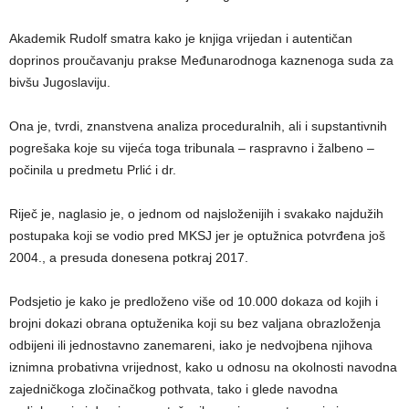
Akademik Rudolf smatra kako je knjiga vrijedan i autentičan
doprinos proučavanju prakse Međunarodnoga kaznenoga suda za
bivšu Jugoslaviju.
Ona je, tvrdi, znanstvena analiza proceduralnih, ali i supstantivnih
pogrešaka koje su vijeća toga tribunala – raspravno i žalbeno –
počinila u predmetu Prlić i dr.
Riječ je, naglasio je, o jednom od najsloženijih i svakako najdužih
postupaka koji se vodio pred MKSJ jer je optužnica potvrđena još
2004., a presuda donesena potkraj 2017.
Podsjetio je kako je predloženo više od 10.000 dokaza od kojih i
brojni dokazi obrana optuženika koji su bez valjana obrazloženja
odbijeni ili jednostavno zanemareni, iako je nedvojbena njihova
iznimna probativna vrijednost, kako u odnosu na okolnosti navodna
zajedničkoga zločinačkog pothvata, tako i glede navodna