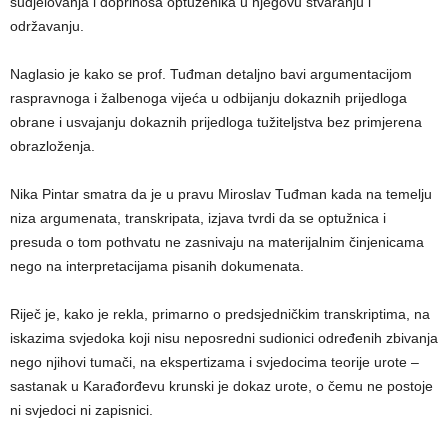
sudjelovanja i doprinosa optuženika u njegovu stvaranju i
održavanju.
Naglasio je kako se prof. Tuđman detaljno bavi argumentacijom
raspravnoga i žalbenoga vijeća u odbijanju dokaznih prijedloga
obrane i usvajanju dokaznih prijedloga tužiteljstva bez primjerena
obrazloženja.
Nika Pintar smatra da je u pravu Miroslav Tuđman kada na temelju
niza argumenata, transkripata, izjava tvrdi da se optužnica i
presuda o tom pothvatu ne zasnivaju na materijalnim činjenicama
nego na interpretacijama pisanih dokumenata.
Riječ je, kako je rekla, primarno o predsjedničkim transkriptima, na
iskazima svjedoka koji nisu neposredni sudionici određenih zbivanja
nego njihovi tumači, na ekspertizama i svjedocima teorije urote –
sastanak u Karađorđevu krunski je dokaz urote, o čemu ne postoje
ni svjedoci ni zapisnici.