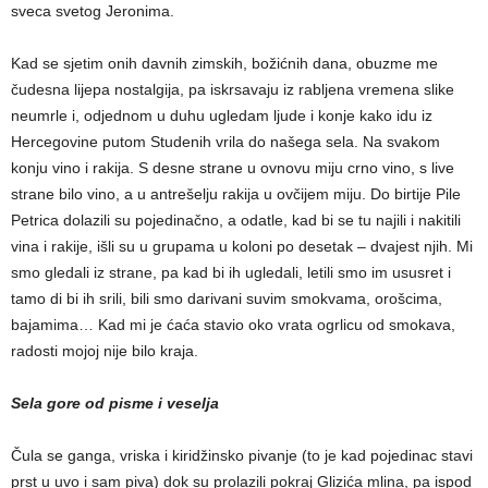
sveca svetog Jeronima.
Kad se sjetim onih davnih zimskih, božićnih dana, obuzme me
čudesna lijepa nostalgija, pa iskrsavaju iz rabljena vremena slike
neumrle i, odjednom u duhu ugledam ljude i konje kako idu iz
Hercegovine putom Studenih vrila do našega sela. Na svakom
konju vino i rakija. S desne strane u ovnovu miju crno vino, s live
strane bilo vino, a u antrešelju rakija u ovčijem miju. Do birtije Pile
Petrica dolazili su pojedinačno, a odatle, kad bi se tu najili i nakitili
vina i rakije, išli su u grupama u koloni po desetak – dvajest njih. Mi
smo gledali iz strane, pa kad bi ih ugledali, letili smo im ususret i
tamo di bi ih srili, bili smo darivani suvim smokvama, orošcima,
bajamima… Kad mi je ćaća stavio oko vrata ogrlicu od smokava,
radosti mojoj nije bilo kraja.
Sela gore od pisme i veselja
Čula se ganga, vriska i kiridžinsko pivanje (to je kad pojedinac stavi
prst u uvo i sam piva) dok su prolazili pokraj Glizića mlina, pa ispod