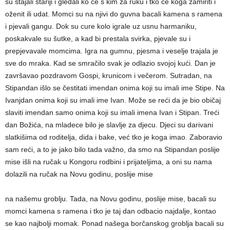
su stajali stariji i gledali ko će s kim za ruku i tko će koga zamiriti i
oženit ili udat. Momci su na njivi do guvna bacali kamena s ramena
i pjevali gangu. Dok su cure kolo igrale uz usnu harmaniku,
poskakvale su šutke, a kad bi prestala svirka, pjevale su i
prepjevavale momcima. Igra na gumnu, pjesma i veselje trajala je
sve do mraka. Kad se smračilo svak je odlazio svojoj kući. Dan je
završavao pozdravom Gospi, krunicom i večerom. Sutradan, na
Stipandan išlo se čestitati imendan onima koji su imali ime Stipe. Na
Ivanjdan onima koji su imali ime Ivan. Može se reći da je bio običaj
slaviti imendan samo onima koji su imali imena Ivan i Stipan. Treći
dan Božića, na mladece bilo je slavlje za djecu. Djeci su darivani
slatkišima od roditelja, dida i bake, već tko je koga imao. Zaboravio
sam reći, a to je jako bilo tada važno, da smo na Stipandan poslije
mise išli na ručak u Kongoru rodbini i prijateljima, a oni su nama
dolazili na ručak na Novu godinu, poslije mise
na našemu groblju. Tada, na Novu godinu, poslije mise, bacali su
momci kamena s ramena i tko je taj dan odbacio najdalje, kontao
se kao najbolji momak. Ponad našega borčanskog groblja bacali su