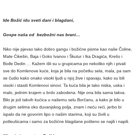
Ide Božić idu sveti dani i blagdani,
Gospe naša od bezbožni nas brani…
Niko nije pjevao tako dobro gangu i božićne pisme kao naše Čoline,
Mate Ćikešin, Baja i Goko Ivanov i Škutur i Ika Dragića, Krešo i
Bođe Dedin…. Kažem išli su u grupicama po nekoliko njih i pivali
sve do Komlenove kuće, koja je bila na početku sela, mala, pa sam
se čudio kako onako visoki ljudi u njoj žive i spavaju, kako su bili
visoki i stasiti Komlenovi sinovi. Ta kuća bila je tako niska, uska i
malo, jednim krajem u brdo zabodena. Nije ona bila sama takva.
Bilo je još takvih kućica u našemu selu Borčanu, a kako je bilo u
drugim selima oko duvanjskog polja, znam i neću reći, jerbo bi
ispalo da ne govorim lipo o našim starima, koji su živili u
potleušicama i samo za božićne blagdane pošteno se najili i napili.