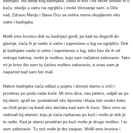
badnjaci. Na deblji kraj badnjaka, usiko bi križ i na večer unosio ih u
kuću, stavljo u vatru na ognjišću i molio Virovanje sam, a Oče
naš, Zdravo Mariju i Slava Ocu sa svima nama okupljenim oko
vatre i badnjaka.
Molili smo krunicu dok su badnjaci gorili, pa kad su dogorili do
glavnje, ćaća ih je vadio iz vatre i zaprećavo u lug na ognjišću. Dok
je badnjake vadio iz vatre i zapretavao u lug, tako kao da ih od
nekoga sakriva, molio je molitvu, koju sam nažalost zaboravio. Tako
mi je krivo što sam tu ćaćinu molitvu zaboravio, a znao sam je
napamet kad sam bio mali.
Nakon badnjaka ćaća odlazi u pojetu i donosi slamu u vrići i
prostirao po podu naše kuće. Mi smo dica, nas petero, valjali se po
toj slami, igrali se, poskakivali oko šporeta i klupa isto onako kako
su činili janjci na livadi oko stećaka kad sam ih čuvo. Silno smo se
radovali toj slamici, koju je ćaća razbacao po kući i molio je dok je
to radio. Kad je slamu prostirao po kući molio je drugo molitvu. I tu
sam zaboravio. Tu noć malo je tko zaspao. Molili smo krunice i