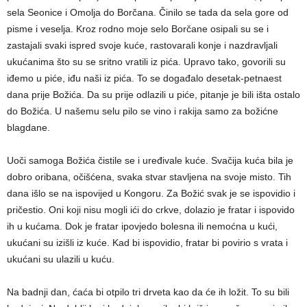
sela Seonice i Omolja do Borčana. Činilo se tada da sela gore od
pisme i veselja. Kroz rodno moje selo Borčane osipali su se i
zastajali svaki ispred svoje kuće, rastovarali konje i nazdravljali
ukućanima što su se sritno vratili iz pića. Upravo tako, govorili su
iđemo u piće, iđu naši iz pića. To se događalo desetak-petnaest
dana prije Božića. Da su prije odlazili u piće, pitanje je bili išta ostalo
do Božića. U našemu selu pilo se vino i rakija samo za božićne
blagdane.
Uoči samoga Božića čistile se i uređivale kuće. Svačija kuća bila je
dobro oribana, očišćena, svaka stvar stavljena na svoje misto. Tih
dana išlo se na ispovijed u Kongoru. Za Božić svak je se ispovidio i
pričestio. Oni koji nisu mogli ići do crkve, dolazio je fratar i ispovido
ih u kućama. Dok je fratar ipovjedo bolesna ili nemoćna u kući,
ukućani su izišli iz kuće. Kad bi ispovidio, fratar bi povirio s vrata i
ukućani su ulazili u kuću.
Na badnji dan, ćaća bi otpilo tri drveta kao da će ih ložit. To su bili