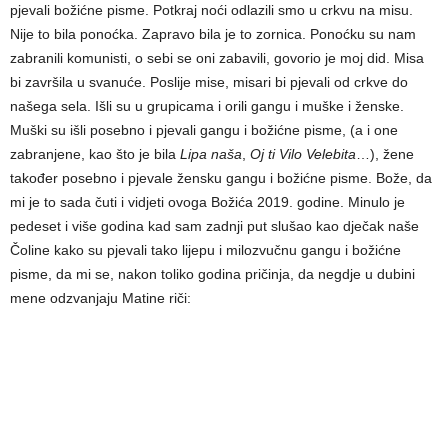
pjevali božićne pisme. Potkraj noći odlazili smo u crkvu na misu.
Nije to bila ponoćka. Zapravo bila je to zornica. Ponoćku su nam
zabranili komunisti, o sebi se oni zabavili, govorio je moj did. Misa
bi završila u svanuće. Poslije mise, misari bi pjevali od crkve do
našega sela. Išli su u grupicama i orili gangu i muške i ženske.
Muški su išli posebno i pjevali gangu i božićne pisme, (a i one
zabranjene, kao što je bila
Lipa naša
,
Oj ti Vilo Velebita
…), žene
također posebno i pjevale žensku gangu i božićne pisme. Bože, da
mi je to sada čuti i vidjeti ovoga Božića 2019. godine. Minulo je
pedeset i više godina kad sam zadnji put slušao kao dječak naše
Čoline kako su pjevali tako lijepu i milozvučnu gangu i božićne
pisme, da mi se, nakon toliko godina pričinja, da negdje u dubini
mene odzvanjaju Matine riči: