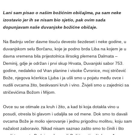
Lani sam pisao o našim božićnim običajima, pa sam neke
izostavio jer ih se nisam bio sjetio, pak ovim sada
dopunjavam naše duvanjske božićne običaje.
Na Badnju večer davne tisuću devesto šezdeset i neke godine, u
duvanjskom selu Borčanu, koje je podno brda Liba na kojem je u
davna vremena bila prijestolnica ilirsokg plemena Dalmata –
Deminij, gdje je održan i prvi skup Hrvata, Duvanjski sabor 753.
godine, nedaleko od Vran planine i visoke Čvrsnice, moj stričević
Bože, njegova kćerkica Ljuba i ja ušli smo u pojatu među ovce i
nudili ovcama žito, beskvasni kruh i vino. Živjeli smo u zajednici sa
stričevićima Božom i Mijom.
Ovce su se otimale za kruh i žito, a kad bi koja dotakla vino u
posudi, otresla bi glavom i udaljila se od mene. Dok smo to davali
ovcama Bože je molio vjerovanje i jednu prigodnu molitvu, koju sam
nažalost zaboravio. Nikad nisam saznao zašto smo to činili i što