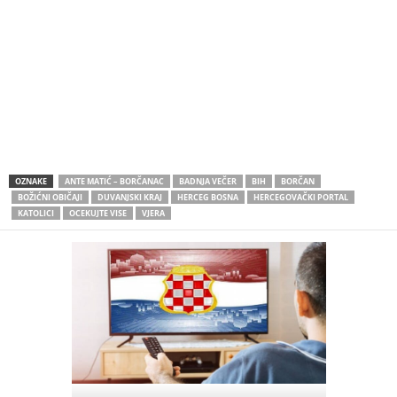
OZNAKE
ANTE MATIĆ – BORČANAC
BADNJA VEČER
BIH
BORČAN
BOŽIĆNI OBIČAJI
DUVANJSKI KRAJ
HERCEG BOSNA
HERCEGOVAČKI PORTAL
KATOLICI
OCEKUJTE VISE
VJERA