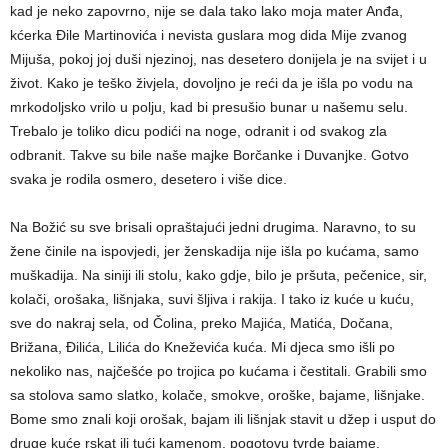
kad je neko zapovrno, nije se dala tako lako moja mater Anđa,
kćerka Đile Martinovića i nevista guslara mog dida Mije zvanog
Mijuša, pokoj joj duši njezinoj, nas desetero donijela je na svijet i u
život. Kako je teško živjela, dovoljno je reći da je išla po vodu na
mrkodoljsko vrilo u polju, kad bi presušio bunar u našemu selu.
Trebalo je toliko dicu podići na noge, odranit i od svakog zla
odbranit. Takve su bile naše majke Borčanke i Duvanjke. Gotvo
svaka je rodila osmero, desetero i više dice.
Na Božić su sve brisali opraštajući jedni drugima. Naravno, to su
žene činile na ispovjedi, jer ženskadija nije išla po kućama, samo
muškadija. Na siniji ili stolu, kako gdje, bilo je pršuta, pečenice, sir,
kolači, orošaka, lišnjaka, suvi šljiva i rakija. I tako iz kuće u kuću,
sve do nakraj sela, od Čolina, preko Majića, Matića, Dočana,
Brižana, Đilića, Lilića do Kneževića kuća. Mi djeca smo išli po
nekoliko nas, najčešće po trojica po kućama i čestitali. Grabili smo
sa stolova samo slatko, kolače, smokve, oroške, bajame, lišnjake.
Bome smo znali koji orošak, bajam ili lišnjak stavit u džep i usput do
druge kuće rskat ili tući kamenom, pogotovu tvrde bajame.