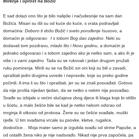
Mirenje i oprost na Božić
E sad dolazi ono što je bilo nalipše i načudesnije na sam dan
Božića. Misari su išli su od kuće do kuće, s vrata podravljali
domaćina:
Doboro ti došo Božić i sveto porođenje Isusovo
, a
domaćin je odgovarao:
I s tobom Bog dao zajedno
. Neki su
dodavali tom pozdravu,
mlado lito i Novu godinu
, a domaćin je
jednako odgovarao i s tobom zajedno ako je netko sam, a ako ih je
više
i s vami zajedno
. Tada su se rukovali i jedan drugom pružali
ruku pomirenja. Mirili su se na Božić svi oni koji su bili u zavadi,
opraštali jedni drugima uvrede i nepravde, koje su preko godine
počinili. A ima li su što i opraštati, jer su se znali posvađati. Gotovo
da nije prošla nijedan tjedan, da se netko s nekim nije posvađao.
Svađe su izbijale u većini slučajeva zbog djece ili blaga koje bi otišlo
u šćetu, a malo žešće bile se kad je netko nekom odorao od
mrginja ili otkosio od prokosa. Žene su se češće svađale, muški
rjeđe. U tim svađama vrcale su psovke, kletve, rugalice,
doskočice… Moja mater samo je izgubila svađu od strine Papuše, a
od ostalih žena niko je nije nadsvađo. Nikad nije prva započela, pa