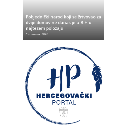
Pobjednički narod koji se žrtvovao za
rvata iz
dvije domovine danas je u BiH u
Pobjeda u
najtežem položaju
značenje 
5 kolovoza, 2026
5 kolovoza, 20