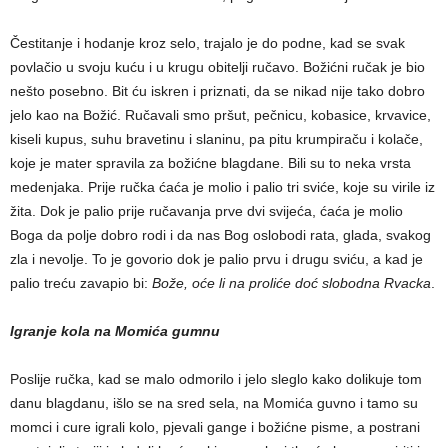
Čestitanje i hodanje kroz selo, trajalo je do podne, kad se svak
povlačio u svoju kuću i u krugu obitelji ručavo. Božićni ručak je bio
nešto posebno. Bit ću iskren i priznati, da se nikad nije tako dobro
jelo kao na Božić. Ručavali smo pršut, pečnicu, kobasice, krvavice,
kiseli kupus, suhu bravetinu i slaninu, pa pitu krumpiraču i kolače,
koje je mater spravila za božićne blagdane. Bili su to neka vrsta
medenjaka. Prije ručka ćaća je molio i palio tri sviće, koje su virile iz
žita. Dok je palio prije ručavanja prve dvi svijeća, ćaća je molio
Boga da polje dobro rodi i da nas Bog oslobodi rata, glada, svakog
zla i nevolje. To je govorio dok je palio prvu i drugu sviću, a kad je
palio treću zavapio bi:
Bože, oće li na proliće doć slobodna Rvacka
.
Igranje kola na Momića gumnu
Poslije ručka, kad se malo odmorilo i jelo sleglo kako dolikuje tom
danu blagdanu, išlo se na sred sela, na Momića guvno i tamo su
momci i cure igrali kolo, pjevali gange i božićne pisme, a postrani