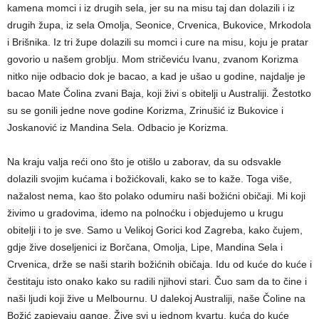
kamena momci i iz drugih sela, jer su na misu taj dan dolazili i iz
drugih župa, iz sela Omolja, Seonice, Crvenica, Bukovice, Mrkodola
i Brišnika. Iz tri župe dolazili su momci i cure na misu, koju je pratar
govorio u našem groblju. Mom stričeviću Ivanu, zvanom Korizma
nitko nije odbacio dok je bacao, a kad je ušao u godine, najdalje je
bacao Mate Čolina zvani Baja, koji živi s obitelji u Australiji. Žestotko
su se gonili jedne nove godine Korizma, Zrinušić iz Bukovice i
Joskanović iz Mandina Sela. Odbacio je Korizma.
Na kraju valja reći ono što je otišlo u zaborav, da su odsvakle
dolazili svojim kućama i božićkovali, kako se to kaže. Toga više,
nažalost nema, kao što polako odumiru naši božićni običaji. Mi koji
živimo u gradovima, idemo na polnoćku i objedujemo u krugu
obitelji i to je sve. Samo u Velikoj Gorici kod Zagreba, kako čujem,
gdje žive doseljenici iz Borčana, Omolja, Lipe, Mandina Sela i
Crvenica, drže se naši starih božićnih običaja. Idu od kuće do kuće i
čestitaju isto onako kako su radili njihovi stari. Čuo sam da to čine i
naši ljudi koji žive u Melbournu. U dalekoj Australiji, naše Čoline na
Božić zapjevaju gange. Žive svi u jednom kvartu, kuća do kuće