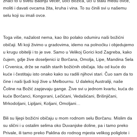
znači to u svetu Badnju večer, uoči Božića, ući u štalu među ovce,
moliti i davati ovcama žita, kruha i vina. To su činili svi u našemu
selu koji su imali ovce.
Toga više, nažalost nema, kao što polako odumiru naši božićni
običaji. Mi koji živimo u gradovima, idemo na polnoćku i objedujemo
u krugu obitelji i to je sve. Samo u Velikoj Gorici kod Zagreba, kako
čujem, gdje žive doseljenici iz Borčana, Omolja, Lipe, Mandina Sela
i Crvenica, drže se naših starih božićnih običaja. Idu od kuće do
kuće i čestitaju isto onako kako su radili njihovi stari. Čuo sam da to
čine i naši ljudi koji žive u Melbournu. U dalekoj Australiji, naše
Čoline na Božić zapjevaju gange. Žive svi u jednom kvartu, kuća do
kuće Borčanci, Kongorani, Lečićani, Vedašićani, Brišnjičani,
Mrkodoljani, Lipljani, Koljani, Omoljani…
Bili su lijepi božićni običaju u mom rodnom selu Borčanu. Mislim da
su slični i u ostalim selima oko Duvanjske doline, pa i tamo preko
Privale, ili tamo preko Paklina do rodnog mjesta velikog poliglote i