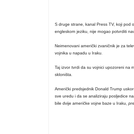
S druge strane, kanal Press TV, koji pod o
engleskom jeziku, nije mogao potvrditi na
Neimenovani američki zvaničnik je za telev
vojnika u napadu u Iraku.
Taj izvor tvrdi da su vojnici upozoreni n
skloništa.
Američki predsjednik Donald Trump uskoro b
sve uredu i da se analiziraju posljedice 
bile dvije američke vojne baze u Iraku,
pr