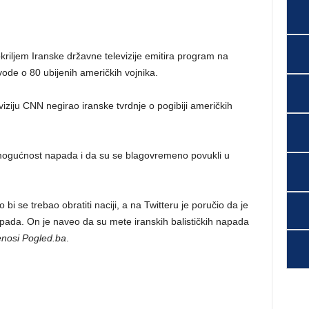
kriljem Iranske državne televizije emitira program na
vode o 80 ubijenih američkih vojnika.
iziju CNN negirao iranske tvrdnje o pogibiji američkih
a mogućnost napada i da su se blagovremeno povukli u
i se trebao obratiti naciji, a na Twitteru je poručio da je
napada. On je naveo da su mete iranskih balističkih napada
enosi Pogled.ba
.