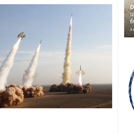
D
Hrvati su jedan od tri
u
konstitutivna naroda u BiH
f
8 kolovoza, 2026
8 