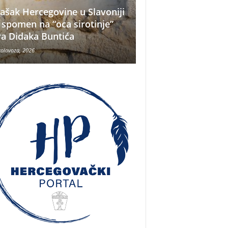
ašak Hercegovine u Slavoniji
 spomen na “oca sirotinje”
Što se nekada jelo
ra Didaka Buntića
najvećih ljetnih vr
kolovoza, 2026
8 kolovoza, 2026