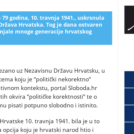
 79 godina, 10. travnja 1941., uskrsnula
Država Hrvatska. Tog je dana ostvaren
anjale mnoge generacije hrvatskog
e vezano uz Nezavisnu Državu Hrvatsku, u
ema koju je “politički nekorektno”
itivnom kontekstu, portal Sloboda.hr
tih okvira “političke korektnosti” te o
pisati potpuno slobodno i istinito.
vatske 10. travnja 1941. bila je u to
 opcija koju je hrvatski narod htio i