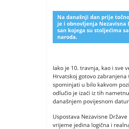
Na današnji dan prije točno
je i obnovljenja Nezavisna 
san kojega su stoljećima s
naroda.
Iako je 10. travnja, kao i sv
Hrvatskoj gotovo zabranjena t
spominjati u bilo kakvom poz
odlučio je izaći iz tih nametnu
današnjem povijesnom datumu 
Uspostava Nezavisne Države Hr
vrijeme jedina logična i realna