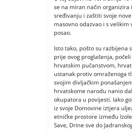
se na miran način organizira i
sređivanju i zaštiti svoje nov
masovno odazvao i s velikim 
posao.
Isto tako, pošto su razbijena s
prije ovog proglašenja, počeli
hrvatskim pučanstvom, hrvats
ustanak protiv omraženoga tlač
svojim divljačkim ponašanjem
hrvatskome narodu nanio dale
okupatora u povijesti. Iako go
iz svoje Domovine iztjera ulje
etničke prostore između Izole u
Save, Drine sve do Jadransko