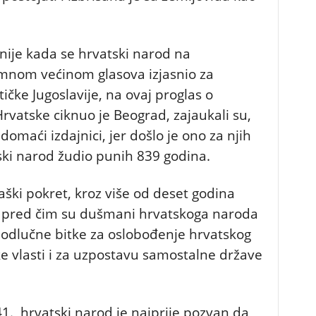
snije kada se hrvatski narod na
nom većinom glasova izjasnio za
ičke Jugoslavije, na ovaj proglas o
vatske ciknuo je Beograd, zajaukali su,
 i domaći izdajnici, jer došlo je ono za njih
ski narod žudio punih 839 godina.
aški pokret, kroz više od deset godina
i pred čim su dušmani hrvatskoga naroda
 i odlučne bitke za oslobođenje hrvatskog
e vlasti i za uzpostavu samostalne države
41., hrvatski narod je najprije pozvan da