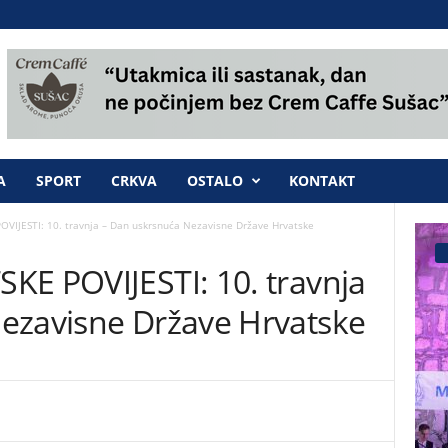
A
SPORT
CRKVA
OSTALO
KONTAKT
VIJESTI: 10. travnja – Dan uskrsnuća Nezavisne Države Hrvatske
KE POVIJESTI: 10. travnja
ezavisne Države Hrvatske