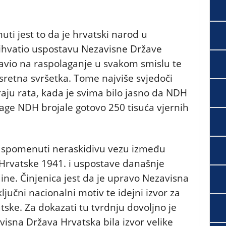
nuti jest to da je hrvatski narod u
ihvatio uspostavu Nezavisne Države
tavio na raspolaganje u svakom smislu te
esretna svršetka. Tome najviše svjedoči
aju rata, kada je svima bilo jasno da NDH
age NDH brojale gotovo 250 tisuća vjernih
i spomenuti neraskidivu vezu između
Hrvatske 1941. i uspostave današnje
ne. Činjenica jest da je upravo Nezavisna
ljučni nacionalni motiv te idejni izvor za
ke. Za dokazati tu tvrdnju dovoljno je
isna Država Hrvatska bila izvor velike