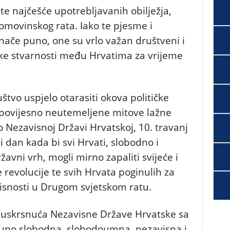
te najčešće upotrebljavanih obilježja,
omovinskog rata. Iako te pjesme i
nače puno, one su vrlo važan društveni i
ičke stvarnosti među Hrvatima za vrijeme
štvo uspjelo otarasiti okova političke
i povijesno neutemeljene mitove lažne
o Nezavisnoj Državi Hrvatskoj, 10. travanj
 dan kada bi svi Hrvati, slobodno i
žavni vrh, mogli mirno zapaliti svijeće i
e revolucije te svih Hrvata poginulih za
isnosti u Drugom svjetskom ratu.
 uskrsnuća Nezavisne Države Hrvatske sa
puno slobodna, slobodoumna, nezavisna i