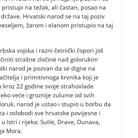
 pristupi na težak, ali častan, posao na
e države. Hrvatski narod se na taj poziv
veseljem, žarom i elanom pristupio na taj
rbska vojska i razni četnički čopori još
 činiti strašne zločine nad golorukim
ki narod je pozvan da se digne na
itelja i primitivnoga krvnika koji je
 kroz 22 godine svoje strahovlade
ko veće i groznije zulume od svih
loruk, narod je ustao i stupio u borbu da
za i oslobodi sve hrvatske povijesne i
 Istri i rijeka: Sutle, Drave, Dunava,
ga Mora.