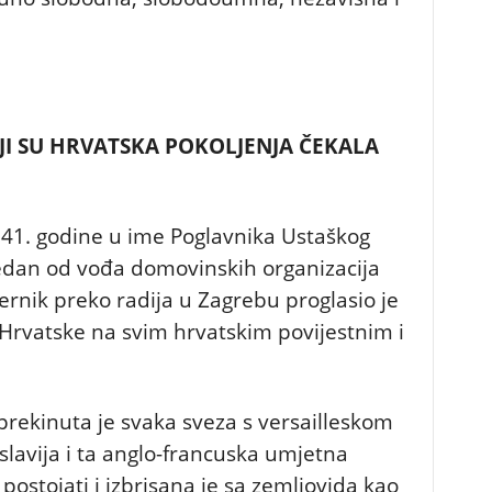
OJI SU HRVATSKA POKOLJENJA ČEKALA
1941. godine u ime Poglavnika Ustaškog
jedan od vođa domovinskih organizacija
rnik preko radija u Zagrebu proglasio je
rvatske na svim hrvatskim povijestnim i
ekinuta je svaka sveza s versailleskom
lavija i ta anglo-francuska umjetna
 postojati i izbrisana je sa zemljovida kao