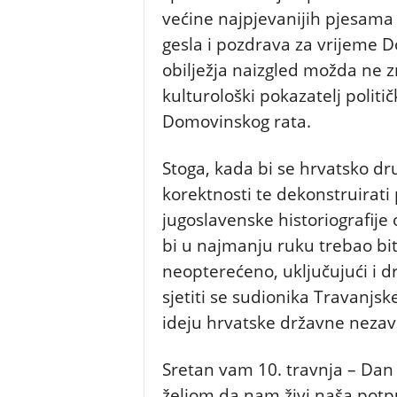
većine najpjevanijih pjesama 
gesla i pozdrava za vrijeme D
obilježja naizgled možda ne z
kulturološki pokazatelj polit
Domovinskog rata.
Stoga, kada bi se hrvatsko dru
korektnosti te dekonstruirat
jugoslavenske historiografije 
bi u najmanju ruku trebao biti
neopterećeno, uključujući i dr
sjetiti se sudionika Travanjsk
ideju hrvatske državne nezav
Sretan vam 10. travnja – Dan
željom da nam živi naša pot