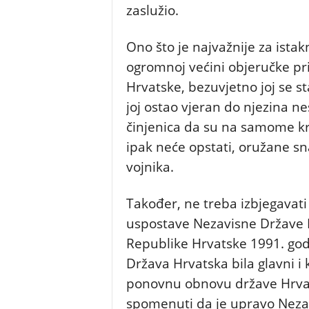
zaslužio.
Ono što je najvažnije za istak
ogromnoj većini objeručke pr
Hrvatske, bezuvjetno joj se s
joj ostao vjeran do njezina n
činjenica da su na samome kr
ipak neće opstati, oružane sn
vojnika.
Također, ne treba izbjegavat
uspostave Nezavisne Države 
Republike Hrvatske 1991. godi
Država Hrvatska bila glavni i k
ponovnu obnovu države Hrvats
spomenuti da je upravo Nezav