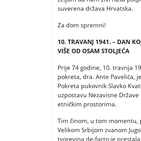
suverena država Hrvatska.
Za dom spremni!
10. TRAVANJ 1941. – DAN K
VIŠE OD OSAM STOLJEĆA
Prije 74 godine, 10. travnja 
pokreta, dra. Ante Pavelića, 
Pokreta pukovnik Slavko Kvate
uzpostavu Nezavisne Države H
etničkim prostorima.
Tim činom, u tom momentu, pr
Velikom Srbijom zvanom Jugos
tvorevina de-facto je prestala