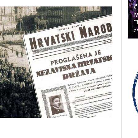
Da li je Janjevac Biskup Palić
Č
ljubomoran na nadbiskupa
M
Alda Cavallija?
“
7 kolovoza, 2026
7 