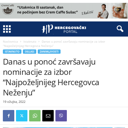
Naslovnica
Istaknuto
Danas u ponoć završavaju nominacije za izbor
“Najpoželjnijeg Hercegovca Neženju”
ISTAKNUTO
OGLASI
ZANIMLJIVOSTI
Danas u ponoć završavaju
nominacije za izbor
“Najpoželjnijeg Hercegovca
Neženju”
19 ožujka, 2022