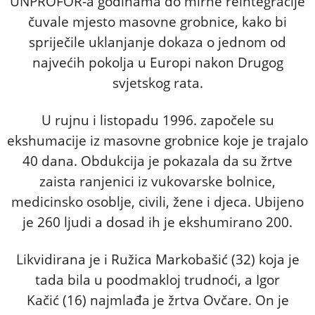
UNPROFOR-a godinama do mirne reintegracije
čuvale mjesto masovne grobnice, kako bi
spriječile uklanjanje dokaza o jednom od
najvećih pokolja u Europi nakon Drugog
svjetskog rata.
U rujnu i listopadu 1996. započele su
ekshumacije iz masovne grobnice koje je trajalo
40 dana. Obdukcija je pokazala da su žrtve
zaista ranjenici iz vukovarske bolnice,
medicinsko osoblje, civili, žene i djeca. Ubijeno
je 260 ljudi a dosad ih je ekshumirano 200.
Likvidirana je i Ružica Markobašić (32) koja je
tada bila u poodmakloj trudnoći, a Igor
Kačić (16) najmlađa je žrtva Ovčare. On je