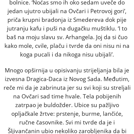
bolnice. ‘Noćas smo ih oko sedam uveče do
jedan ujutro ubijali na Ovčari i Petrovoj gori’,
priča krupni bradonja iz Smedereva dok pije
jutranju kafu i puši na dugačku muštiklu. ‘I to
baš na moju slavu sv. Arhangela. Joj da si čuo
kako mole, cvile, plaču i tvrde da oni nisu ni na
koga pucali i da nikoga nisu ubijali’.
Mnogo opširnija u opisivanju strijeljanja bila je
izvesna Dragica-Daca iz Novog Sada. Međutim,
reče mi da je zabrinuta jer su svi koji su streljali
na Ovčari sad time hvale. Tela pobijenih
zatrpao je buldožder. Ubice su pažljivo
opljačkale žrtve: prstenje, burme, lančiće,
ručne časovnike. Svi mi tvrde da je i
Šljivančanin ubio nekoliko zarobljenika da bi