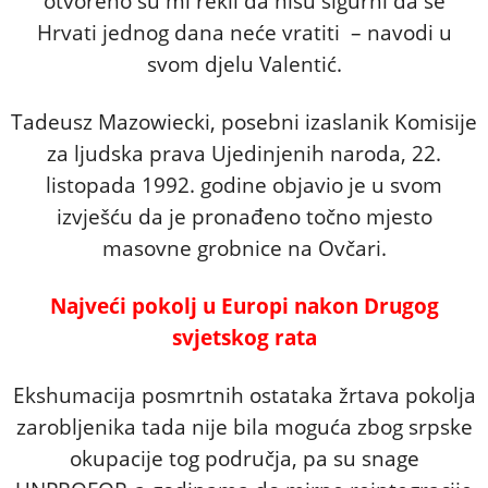
otvoreno su mi rekli da nisu sigurni da se
Hrvati jednog dana neće vratiti – navodi u
svom djelu Valentić.
Tadeusz Mazowiecki, posebni izaslanik Komisije
za ljudska prava Ujedinjenih naroda, 22.
listopada 1992. godine objavio je u svom
izvješću da je pronađeno točno mjesto
masovne grobnice na Ovčari.
Najveći pokolj u Europi nakon Drugog
svjetskog rata
Ekshumacija posmrtnih ostataka žrtava pokolja
zarobljenika tada nije bila moguća zbog srpske
okupacije tog područja, pa su snage