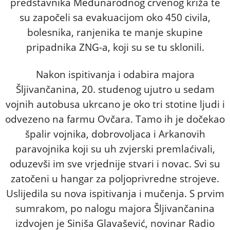
predstavnika Međunarodnog crvenog križa te
su započeli sa evakuacijom oko 450 civila,
bolesnika, ranjenika te manje skupine
pripadnika ZNG-a, koji su se tu sklonili.
Nakon ispitivanja i odabira majora
Šljivančanina, 20. studenog ujutro u sedam
vojnih autobusa ukrcano je oko tri stotine ljudi i
odvezeno na farmu Ovčara. Tamo ih je dočekao
špalir vojnika, dobrovoljaca i Arkanovih
paravojnika koji su uh zvjerski premlaćivali,
oduzevši im sve vrjednije stvari i novac. Svi su
zatočeni u hangar za poljoprivredne strojeve.
Uslijedila su nova ispitivanja i mučenja. S prvim
sumrakom, po nalogu majora Šljivančanina
izdvojen je Siniša Glavašević, novinar Radio