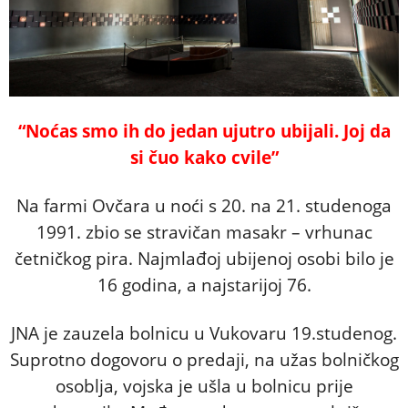
“Noćas smo ih do jedan ujutro ubijali. Joj da
si čuo kako cvile”
Na farmi Ovčara u noći s 20. na 21. studenoga
1991. zbio se stravičan masakr – vrhunac
četničkog pira. Najmlađoj ubijenoj osobi bilo je
16 godina, a najstarijoj 76.
JNA je zauzela bolnicu u Vukovaru 19.studenog.
Suprotno dogovoru o predaji, na užas bolničkog
osoblja, vojska je ušla u bolnicu prije