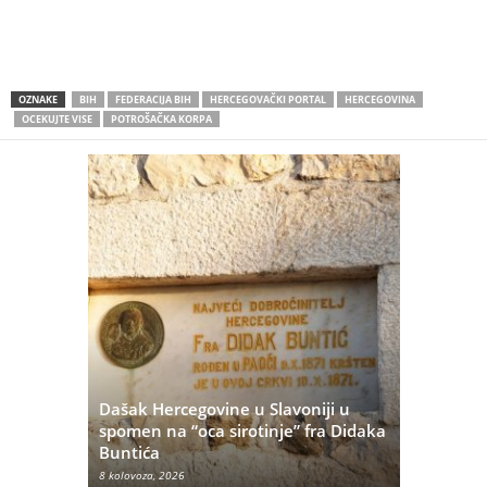
OZNAKE
BIH
FEDERACIJA BIH
HERCEGOVAČKI PORTAL
HERCEGOVINA
OCEKUJTE VISE
POTROŠAČKA KORPA
Dašak Hercegovine u Slavoniji u
titutivna
spomen na “oca sirotinje” fra Didaka
Što se ne
Buntića
najvećih 
8 kolovoza, 2026
8 kolovoza, 20