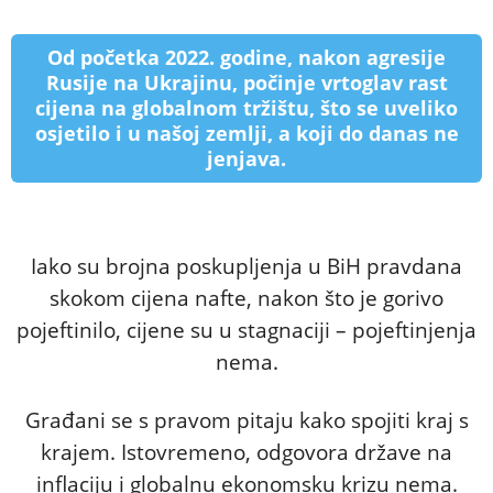
Od početka 2022. godine, nakon agresije
Rusije na Ukrajinu, počinje vrtoglav rast
cijena na globalnom tržištu, što se uveliko
osjetilo i u našoj zemlji, a koji do danas ne
jenjava.
Iako su brojna poskupljenja u BiH pravdana
skokom cijena nafte, nakon što je gorivo
pojeftinilo, cijene su u stagnaciji – pojeftinjenja
nema.
Građani se s pravom pitaju kako spojiti kraj s
krajem. Istovremeno, odgovora države na
inflaciju i globalnu ekonomsku krizu nema.