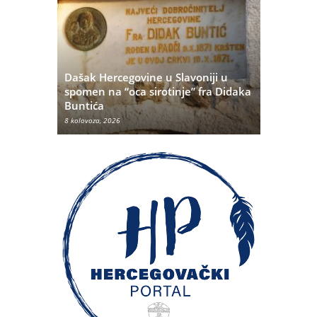
Dašak Hercegovine u Slavoniji u
titutivna
spomen na “oca sirotinje” fra Didaka
Što se ne
Buntića
najvećih 
8 kolovoza, 2026
8 kolovoza, 20