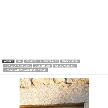
OZNAKE
BIH
CIGARETE
DISTRIKT BRČKO
FEDERACIJA BIH
HERCEGOVAČKI PORTAL
OCEKUJTE VISE
REPUBLIKA SRPSKA
UPRAVE ZA NEIZRAVNO OPOREZIVANJE