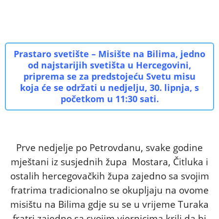
Prastaro svetište – Misište na Bilima, jedno
od najstarijih svetišta u Hercegovini,
priprema se za predstojeću Svetu misu
koja će se održati u nedjelju, 30. lipnja, s
početkom u 11:30 sati.
Prve nedjelje po Petrovdanu, svake godine
mještani iz susjednih župa
Mostara
, Čitluka i
ostalih hercegovačkih župa zajedno sa svojim
fratrima tradicionalno se okupljaju na ovome
misištu na Bilima gdje su se u vrijeme Turaka
fratri zajedno sa svojim vjernicima krili da bi