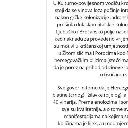
U Kulturno-povijesnom vodiču kr
stoji da se vinova loza počinje in
nakon grčke kolonizacije jadrans
proširila dolaskom italskih kolon
Ljubuško i Broćansko polje naseli
kao naknadu za provedeno vrijeme 
su motivi u kršćanskoj umjetnosti.
u Žitomislićima i Potocima kod 
hercegovačkim bilizima (stećcima)
da je porez na prihod od vinove lo
o tisućama v
Sve govori o tomu da je Herceg
blatine (crnog) i žilavke (bijelog),
40 vinarija. Prema enolozima i so
sve su kvalitetnija, a o tome
manifestacijama na kojima se
količinama je lijek, a u neumje