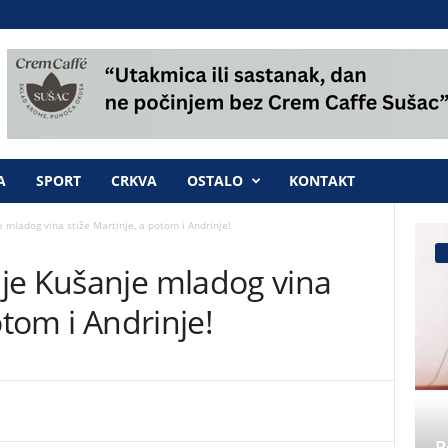
A
SPORT
CRKVA
OSTALO
KONTAKT
mladog vina stiže Martinje, a potom i Andrinje!
je Kušanje mladog vina
otom i Andrinje!
P