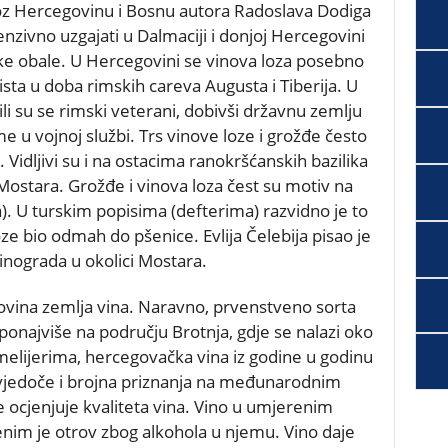
oz Hercegovinu i Bosnu autora Radoslava Dodiga
tenzivno uzgajati u Dalmaciji i donjoj Hercegovini
ke obale. U Hercegovini se vinova loza posebno
ista u doba rimskih careva Augusta i Tiberija. U
li su se rimski veterani, dobivši državnu zemlju
u vojnoj službi. Trs vinove loze i grožđe često
 Vidljivi su i na ostacima ranokršćanskih bazilika
Mostara. Grožđe i vinova loza čest su motiv na
. U turskim popisima (defterima) razvidno je to
ze bio odmah do pšenice. Evlija Čelebija pisao je
inograda u okolici Mostara.
ovina zemlja vina. Naravno, prvenstveno sorta
 a ponajviše na području Brotnja, gdje se nalazi oko
melijerima, hercegovačka vina iz godine u godinu
 svjedoče i brojna priznanja na međunarodnim
 ocjenjuje kvaliteta vina. Vino u umjerenim
renim je otrov zbog alkohola u njemu. Vino daje