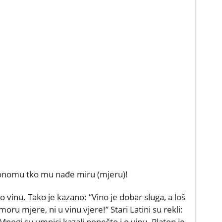
e onomu tko mu nađe miru (mjeru)!
 vinu. Tako je kazano: “Vino je dobar sluga, a loš
oru mjere, ni u vinu vjere!” Stari Latini su rekli:
!) Mnogi su umnici kazali ponešto i o vinu. Platon je