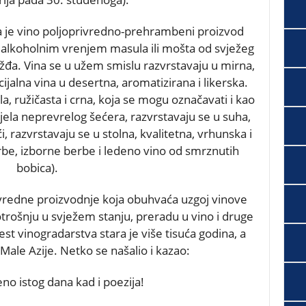
 da je vino poljoprivredno-prehrambeni proizvod
 alkoholnim vrenjem masula ili mošta od svježeg
ožđa. Vina se u užem smislu razvrstavaju u mirna,
cijalna vina u desertna, aromatizirana i likerska.
la, ružičasta i crna, koja se mogu označavati i kao
jela neprevrelog šećera, razvrstavaju se u suha,
, razvrstavaju se u stolna, kvalitetna, vrhunska i
rbe, izborne berbe i ledeno vino od smrznutih
bobica).
ivredne proizvodnje koja obuhvaća uzgoj vinove
otrošnju u svježem stanju, preradu u vino i druge
est vinogradarstva stara je više tisuća godina, a
 Male Azije. Netko se našalio i kazao:
eno istog dana kad i poezija!