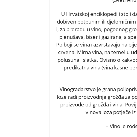
U Hrvatskoj enciklopediji stoji
dobiven potpunim ili djelomičnim
i, za preradu u vino, pogodnog gr
pjenušava, biser i gazirana, a spe
Po boji se vina razvrstavaju na bije
crvena. Mirna vina, na temelju ud
polusuha i slatka. Ovisno o kakvoći
predikatna vina (vina kasne be
Vinogradarstvo je grana poljopr
loze radi proizvodnje grožđa za p
proizvode od grožđa i vina. Povij
vinova loza potječe iz
– Vino je rođ