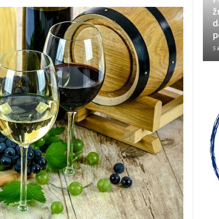
Neizbrisiva uloga HVO-a i
ž
Hrvata iz BiH u Operaciji
d
Oluja
p
5 kolovoza, 2026
5 