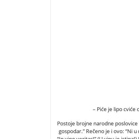
– Piće je lipo cvić
Postoje brojne narodne poslovice o
gospodar.” Rečeno je i ovo: “Ni u m
“In vino veritas!” (U vinu je istina