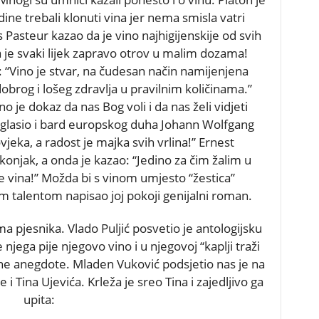
dine trebali klonuti vina jer nema smisla vatri
 Pasteur kazao da je vino najhigijenskije od svih
da je svaki lijek zapravo otrov u malim dozama!
: “Vino je stvar, na čudesan način namijenjena
obrog i lošeg zdravlja u pravilnim količinama.”
o je dokaz da nas Bog voli i da nas želi vidjeti
oglasio i bard europskog duha Johann Wolfgang
jeka, a radost je majka svih vrlina!” Ernest
konjak, a onda je kazao: “Jedino za čim žalim u
še vina!” Možda bi s vinom umjesto “žestica”
 talentom napisao joj pokoji genijalni roman.
tema pjesnika. Vlado Puljić posvetio je antologijsku
njega pije njegovo vino i u njegovoj “kaplji traži
ojne anegdote. Mladen Vuković podsjetio nas je na
 Tina Ujevića. Krleža je sreo Tina i zajedljivo ga
upita: