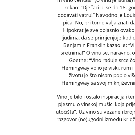
rekao: “Dječaci bi se do 18. go
dodavati vatru!” Navodno je Louis
pića. No, pri tome valja znati 
Hipokrat je sve objasnio ovako
ljudima, da se primjenjuje kod d
Benjamin Franklin kazao je: “Vin
sretnima!” O vinu se, naravno, 
Goethe: “Vino raduje srce čov
Hemingway volio je viski, rum i 
životu je što nisam popio vi
Hemingway sa svojim književnim
Vino je bilo i ostalo inspiracija i 
pjesmu o vinskoj mušici koja prije 
utočišta”. Uz vino su vezane i br
razgovor (ne)ugodni između Krleže i