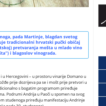
enoga, pada Martinje, blagdan svetog
je tradicionalni hrvatski pučki običaj
tskoj) pretvaranja mošta u mlado vino
ta”) i blagoslov vinograda.
 i u Hercegovini – u prostoru vinarije Domano u
e prije dozrijeva pa se i mošt prije pretvori u
adicionalno s bogatim programom priređuje
ina. Podrumi Andrija u Paoči u spomen na svog
jem studenoga priređuju manifestaciju Andrinje
rija pada 30. studenoga).