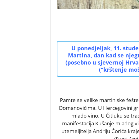
U ponedjeljak, 11. stud
Martina, dan kad se njegu
(posebno u sjevernoj Hrva
(“krštenje moš
Pamte se velike martinjske fešte
Domanovićima. U Hercegovini grožđ
mlado vino. U Čitluku se tr
manifestacija Kušanje mladog v
utemeljitelja Andriju Ćorića kra
(Sveti And