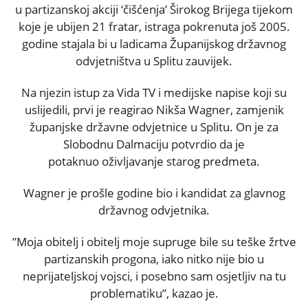
u partizanskoj akciji ‘čišćenja’ Širokog Brijega tijekom
koje je ubijen 21 fratar, istraga pokrenuta još 2005.
godine stajala bi u ladicama Županijskog državnog
odvjetništva u Splitu zauvijek.
Na njezin istup za Vida TV i medijske napise koji su
uslijedili, prvi je reagirao Nikša Wagner, zamjenik
županjske državne odvjetnice u Splitu. On je za
Slobodnu Dalmaciju potvrdio da je
potaknuo oživljavanje starog predmeta.
Wagner je prošle godine bio i kandidat za glavnog
državnog odvjetnika.
”Moja obitelj i obitelj moje supruge bile su teške žrtve
partizanskih progona, iako nitko nije bio u
neprijateljskoj vojsci, i posebno sam osjetljiv na tu
problematiku”, kazao je.