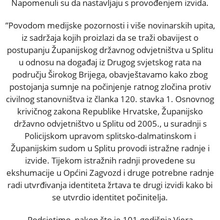
Napomenuli su da nastavljaju s provođenjem izvida.
”Povodom medijske pozornosti i više novinarskih upita,
iz sadržaja kojih proizlazi da se traži obavijest o
postupanju Županijskog državnog odvjetništva u Splitu
u odnosu na događaj iz Drugog svjetskog rata na
području Širokog Brijega, obavještavamo kako zbog
postojanja sumnje na počinjenje ratnog zločina protiv
civilnog stanovništva iz članka 120. stavka 1. Osnovnog
krivičnog zakona Republike Hrvatske, Županijsko
državno odvjetništvo u Splitu od 2005., u suradnji s
Policijskom upravom splitsko-dalmatinskom i
Županijskim sudom u Splitu provodi istražne radnje i
izvide. Tijekom istražnih radnji provedene su
ekshumacije u Općini Zagvozd i druge potrebne radnje
radi utvrđivanja identiteta žrtava te drugi izvidi kako bi
se utvrdio identitet počinitelja.
Podsjetimo, nakon što je 101-godišnja Vjera