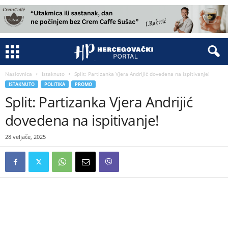
Naslovnica
Istaknuto
Split: Partizanka Vjera Andrijić dovedena na ispitivanje!
ISTAKNUTO
POLITIKA
PROMO
Split: Partizanka Vjera Andrijić
dovedena na ispitivanje!
28 veljače, 2025