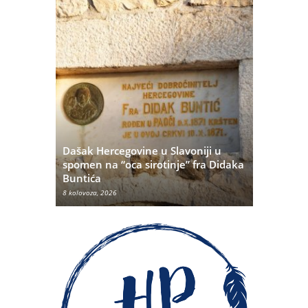
Dašak Hercegovine u Slavoniji u
titutivna
spomen na “oca sirotinje” fra Didaka
Što se ne
Buntića
najvećih 
8 kolovoza, 2026
8 kolovoza, 20