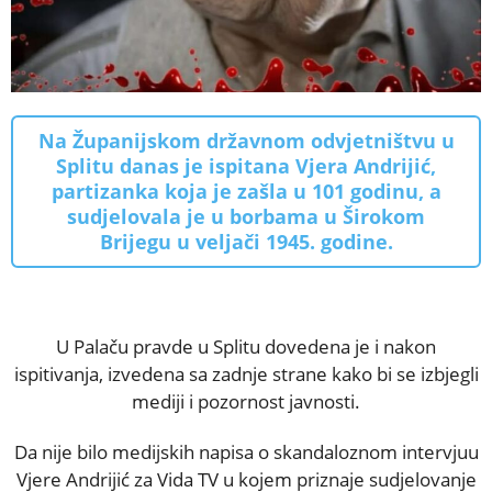
Na Županijskom državnom odvjetništvu u
Splitu danas je ispitana Vjera Andrijić,
partizanka koja je zašla u 101 godinu, a
sudjelovala je u borbama u Širokom
Brijegu u veljači 1945. godine.
U Palaču pravde u Splitu dovedena je i nakon
ispitivanja, izvedena sa zadnje strane kako bi se izbjegli
mediji i pozornost javnosti.
Da nije bilo medijskih napisa o skandaloznom intervjuu
Vjere Andrijić za Vida TV u kojem priznaje sudjelovanje