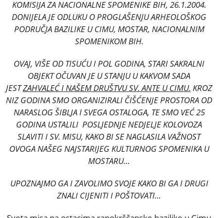
KOMISIJA ZA NACIONALNE SPOMENIKE BIH, 26.1.2004.
DONIJELA JE ODLUKU O PROGLAŠENJU ARHEOLOŠKOG
PODRUČJA BAZILIKE U CIMU, MOSTAR, NACIONALNIM
SPOMENIKOM BIH.
OVAJ, VIŠE OD TISUĆU I POL GODINA, STARI SAKRALNI
OBJEKT OČUVAN JE U STANJU U KAKVOM SADA
JEST
ZAHVALEĆ I NAŠEM DRUŠTVU SV. ANTE U CIMU.
KROZ
NIZ GODINA SMO ORGANIZIRALI ČIŠĆENJE PROSTORA OD
NARASLOG ŠIBLJA I SVEGA OSTALOGA, TE SMO VEĆ 25
GODINA USTALILI POSLJEDNJE NEDJELJE KOLOVOZA
SLAVITI I SV. MISU, KAKO BI SE NAGLASILA VAŽNOST
OVOGA NAŠEG NAJSTARIJEG KULTURNOG SPOMENIKA U
MOSTARU…
UPOZNAJMO GA I ZAVOLIMO SVOJE KAKO BI GA I DRUGI
ZNALI CIJENITI I POŠTOVATI…
Sveta misa na ostacima ranokrščanske bazilike u Cimu