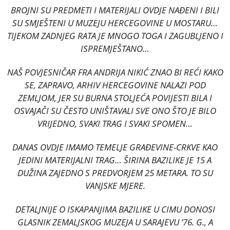
BROJNI SU PREDMETI I MATERIJALI OVDJE NAĐENI I BILI
SU SMJEŠTENI U MUZEJU HERCEGOVINE U MOSTARU…
TIJEKOM ZADNJEG RATA JE MNOGO TOGA I ZAGUBLJENO I
ISPREMJEŠTANO…
NAŠ POVJESNIČAR FRA ANDRIJA NIKIĆ ZNAO BI REĆI KAKO
SE, ZAPRAVO, ARHIV HERCEGOVINE NALAZI POD
ZEMLJOM, JER SU BURNA STOLJEĆA POVIJESTI BILA I
OSVAJAČI SU ČESTO UNIŠTAVALI SVE ONO ŠTO JE BILO
VRIJEDNO, SVAKI TRAG I SVAKI SPOMEN…
DANAS OVDJE IMAMO TEMELJE GRAĐEVINE-CRKVE KAO
JEDINI MATERIJALNI TRAG… ŠIRINA BAZILIKE JE 15 A
DUŽINA ZAJEDNO S PREDVORJEM 25 METARA. TO SU
VANJSKE MJERE.
DETALJNIJE O ISKAPANJIMA BAZILIKE U CIMU DONOSI
GLASNIK ZEMALJSKOG MUZEJA U SARAJEVU ’76. G., A