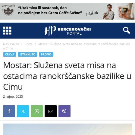
Naslovnica
Crkva
Mostar: Služena sveta misa na ostacima ranokrščanske bazilike
u Cimu
CRKVA
ISTAKNUTO
PROMO
Mostar: Služena sveta misa na
ostacima ranokrščanske bazilike u
Cimu
2 rujna, 2025