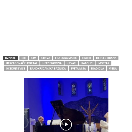
OZNAKE
BIH
CIM
CRKVA
FRA LUKA MARIĆ
FRATRI
HERCEG BOSNA
HERCEGOVAČKI PORTAL
HERCEGOVINA
HRVATI
KATOLICI
MOSTAR
OCEKUJTE VISE
RANOKRŠĆANSKA BAZILIKA
SVETA MISA
TRADICIJA
VJERA