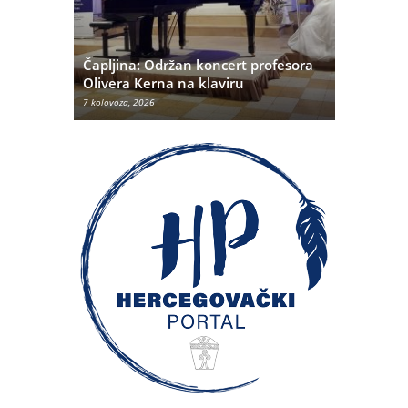
unarodni
Čapljina: Održan koncert profesora
Klavirski 
026.”
Olivera Kerna na klaviru
sklopu A
7 kolovoza, 2026
6 kolovoza, 20