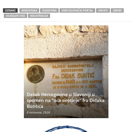
OZNAKE
#HRVATSKA
DIJASPORA
HERCEGOVAČKI PORTAL
HRVATI
IZBORI
OCEKUJTE VISE
REGISTRACIJA
Dašak Hercegovine u Slavoniji u
titutivna
spomen na “oca sirotinje” fra Didaka
Što se ne
Buntića
najvećih 
8 kolovoza, 2026
8 kolovoza, 20