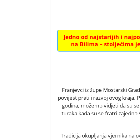
Jedno od najstarijih i najp
na Bilima – stoljećima je
Franjevci iz župe Mostarski Grada
povijest pratili razvoj ovog kraja.
godina, možemo vidjeti da su se 
turaka kada su se fratri zajedno s
Tradicija okupljanja vjernika na