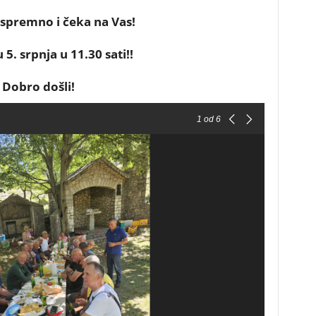
e spremno i čeka na Vas!
 5. srpnja u 11.30 sati!!
Dobro došli!
1
od 6