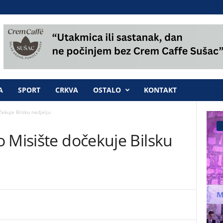
A
SPORT
CRKVA
OSTALO
KONTAKT
ekuje Bilsku nedjelju
 Misište dočekuje Bilsku