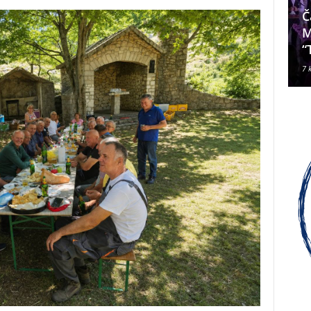
Da li je Janjevac Biskup Palić
Č
ljubomoran na nadbiskupa
M
Alda Cavallija?
“
7 kolovoza, 2026
7 