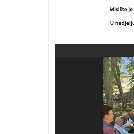
Misište j
U nedjelju