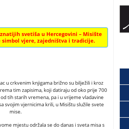
oznatijih svetiša u Hercegovini – Misište
 simbol vjere, zajedništva i tradicije.
c u crkvenim knjigama brižno su bilježili i kroz
 Prema tim zapisima, koji datiraju od oko prije 700
od tih starih vremena, pa i u vrijeme vladavine
a svojim vjernicima krili, u Misištu služile svete
mise.
 ovome mjestu održala se do danas i sveta misa s