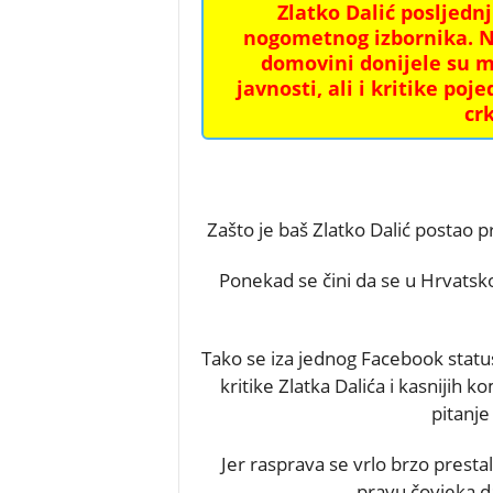
Zlatko Dalić posljedn
nogometnog izbornika. Nj
domovini donijele su m
javnosti, ali i kritike po
cr
Zašto je baš Zlatko Dalić postao
Ponekad se čini da se u Hrvatsk
Tako se iza jednog Facebook statu
kritike Zlatka Dalića i kasnijih
pitanj
Jer rasprava se vrlo brzo prestala
pravu čovjeka da