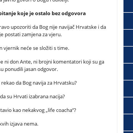
itanje koje je ostalo bez odgovora
avo upozoriti da Bog nije navijač Hrvatske i da
je postati zamjena za vjeru.
n vjernik neće se složiti s time.
je ni don Ante, ni brojni komentatori koji su ga
su ponudili jasan odgovor.
ć rekao da Bog navija za Hrvatsku?
da su Hrvati izabrana nacija?
tavio kao nekakvog „life coacha“?
kvih izjava nema.