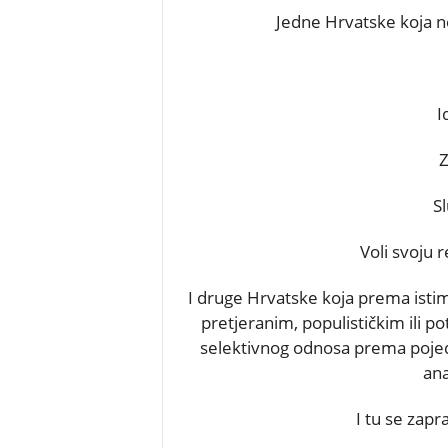
Jedne Hrvatske koja ne
I
Z
S
Voli svoju 
I druge Hrvatske koja prema isti
pretjeranim, populističkim ili po
selektivnog odnosa prema pojed
ana
I tu se zap