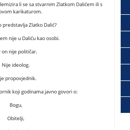
emizira li se sa stvarnim Zlatkom Dalićem ili s
ovom karikaturom.
 predstavlja Zlatko Dalić?
m nije u Daliću kao osobi.
r on nije političar.
Nije ideolog.
je propovjednik.
rnik koji godinama javno govori o:
Bogu,
Obitelji,