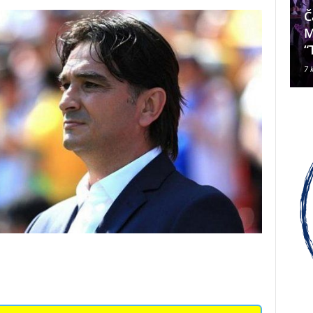
Da li je Janjevac Biskup Palić
Č
ljubomoran na nadbiskupa
M
Alda Cavallija?
“
7 kolovoza, 2026
7 