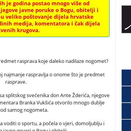
jih je godina postao mnogo više od
egove javne poruke o Bogu, obitelji i
u veliko poštovanje dijela hrvatske
jedinih medija, komentatora i čak dijela
kvenih krugova.
 predmet rasprava koje daleko nadilaze nogomet?
oj najmanje raspravlja o onome što je predmet
rasprave.
sa splitskog svećenika don Ante Žderića, njegove
 komentara Branka Vukšića otvorilo mnogo dublje
e od samog nogometa.
 voditi o sportu, a počela o vjeri, domoljublju i
 javno govori o Bogu i obitelji.