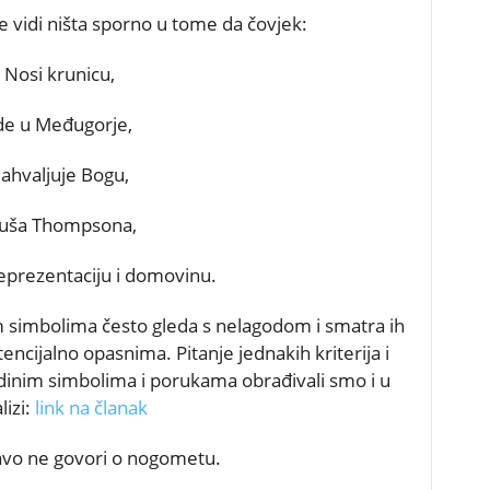
 vidi ništa sporno u tome da čovjek:
Nosi krunicu,
de u Međugorje,
ahvaljuje Bogu,
luša Thompsona,
reprezentaciju i domovinu.
m simbolima često gleda s nelagodom i smatra ih
tencijalno opasnima. Pitanje jednakih kriterija i
inim simbolima i porukama obrađivali smo i u
lizi:
link na članak
ravo ne govori o nogometu.