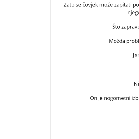
Zato se čovjek može zapitati pol
njeg
Što zapravo
Možda proble
Je
Ni
On je nogometni izbo