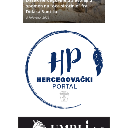
titutivna
spomen na “oca sirotinje” fra
Što se ne
Didaka Buntića
najvećih l
8 kolovoza, 2026
8 kolovoza, 2