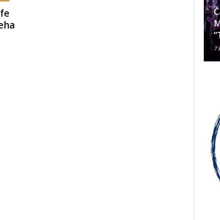
Da li je Janjevac Biskup Palić
Č
ife
ljubomoran na nadbiskupa
M
eha
Alda Cavallija?
“
7 kolovoza, 2026
7 