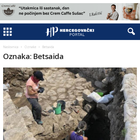
Naslovnica
Oznake
Betsaida
Oznaka: Betsaida