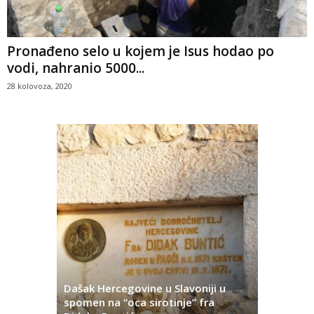
Pronađeno selo u kojem je Isus hodao po
vodi, nahranio 5000...
28 kolovoza, 2020
Dašak Hercegovine u Slavoniji u
titutivna
spomen na “oca sirotinje” fra
Što se ne