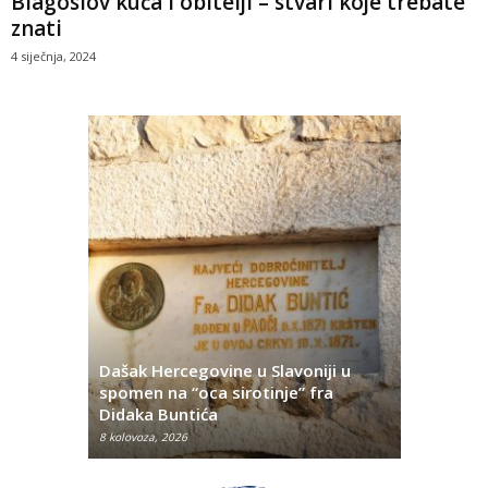
Blagoslov kuća i obitelji – stvari koje trebate
znati
4 siječnja, 2024
Dašak Hercegovine u Slavoniji u
titutivna
spomen na “oca sirotinje” fra
Što se ne
Didaka Buntića
najvećih l
8 kolovoza, 2026
8 kolovoza, 2