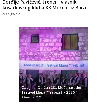
Đorđije Pavićević, trener i vlasnik
košarkaškog kluba KK Mornar iz Bara...
26 ožujka, 2020
ć
 Alda
Čapljina: Održan XIX. Međunarodni
Čapljina:
festival klapa “Trebižat – 2026.”
Olivera K
7 kolovoza, 2026
7 kolovoza, 2