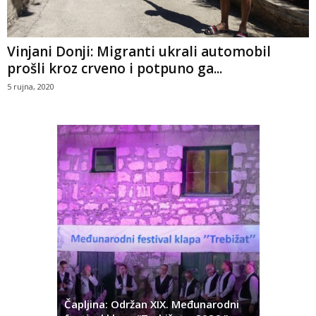
Vinjani Donji: Migranti ukrali automobil
prošli kroz crveno i potpuno ga...
5 rujna, 2020
ć
 Alda
Čapljina: Održan XIX. Međunarodni
Čapljina: