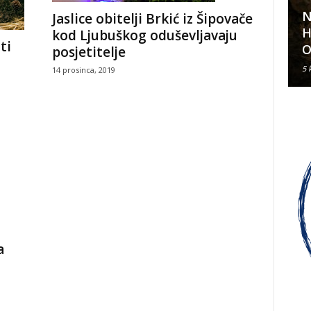
N
Jaslice obitelji Brkić iz Šipovače
Klavirski recital Olivera Kerna
H
kod Ljubuškog oduševljavaju
ti
u sklopu ARDEA 2026.
O
posjetitelje
6 kolovoza, 2026
5 
14 prosinca, 2019
a