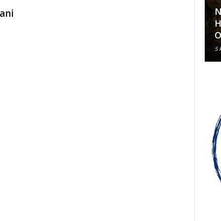
N
ani
Klavirski recital Olivera Kerna
H
u sklopu ARDEA 2026.
O
6 kolovoza, 2026
5 