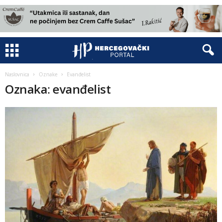
Naslovnica
Oznake
Evanđelist
Oznaka: evanđelist