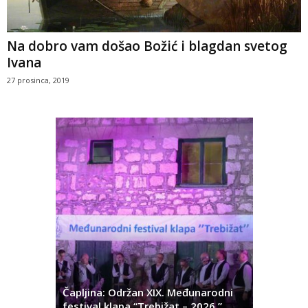
Na dobro vam došao Božić i blagdan svetog
Ivana
27 prosinca, 2019
ć
 Alda
Čapljina: Održan XIX. Međunarodni
Čapljina:
festival klapa “Trebižat – 2026.”
Olivera K