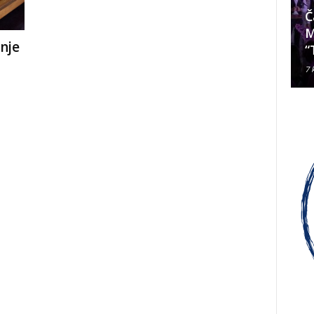
Da li je Janjevac Biskup Palić
Č
ljubomoran na nadbiskupa
M
nje
Alda Cavallija?
“
7 kolovoza, 2026
7 