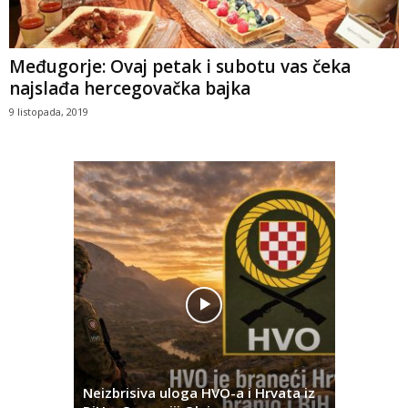
Međugorje: Ovaj petak i subotu vas čeka
najslađa hercegovačka bajka
9 listopada, 2019
Pobjednič
rna u
Neizbrisiva uloga HVO-a i Hrvata iz
za dvije 