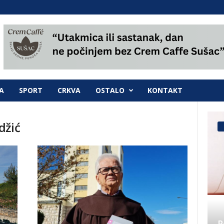
A
SPORT
CRKVA
OSTALO
KONTAKT
džić
P