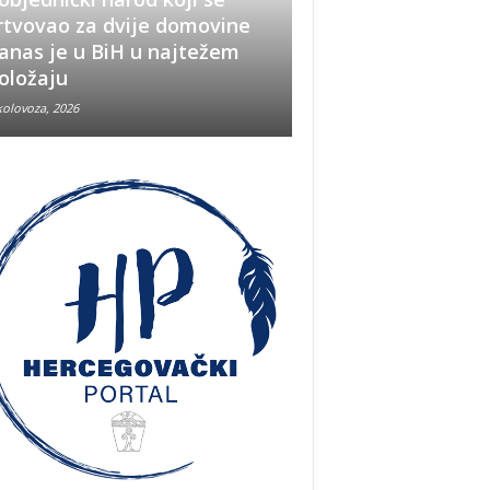
rtvovao za dvije domovine
Pobjeda u Oluji im
anas je u BiH u najtežem
snažno značenje i
oložaju
u BiH
kolovoza, 2026
5 kolovoza, 2026