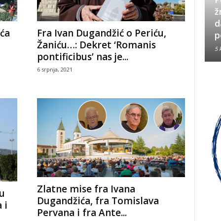
Neizbrisiva uloga HVO-a i
ž
Hrvata iz BiH u Operaciji
d
Fra Ivan Dugandžić o Periću,
ća
Oluja
p
Žaniću…: Dekret ‘Romanis
5 kolovoza, 2026
5 
pontificibus’ nas je...
6 srpnja, 2021
Zlatne mise fra Ivana
nu
Dugandžića, fra Tomislava
 i
Pervana i fra Ante...