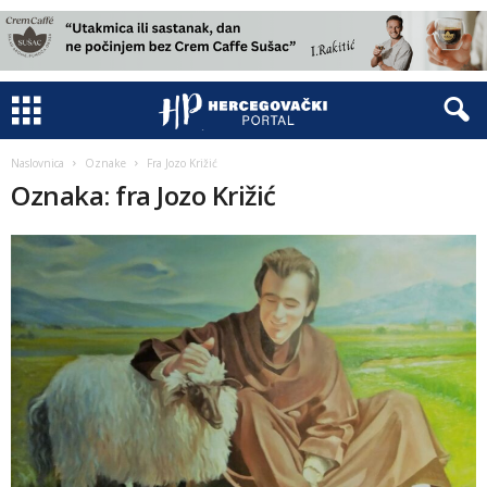
Naslovnica
Oznake
Fra Jozo Križić
Oznaka: fra Jozo Križić