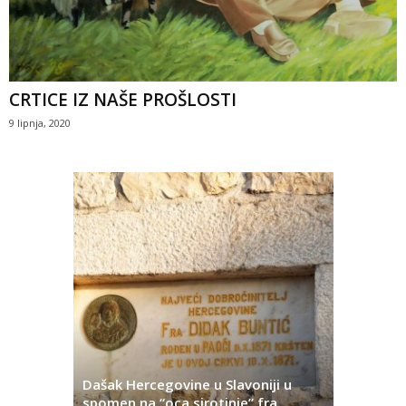
CRTICE IZ NAŠE PROŠLOSTI
9 lipnja, 2020
Dašak Hercegovine u Slavoniji u
titutivna
spomen na “oca sirotinje” fra
Što se ne