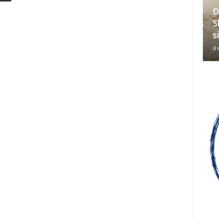
D
Hrvati su jedan od tri
S
konstitutivna naroda u BiH
s
8 kolovoza, 2026
8 