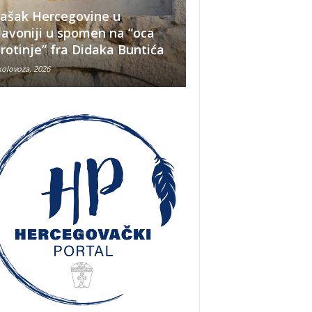
ašak Hercegovine u
lavoniji u spomen na “oca
Što se nekada jelo
irotinje” fra Didaka Buntića
najvećih ljetnih v
kolovoza, 2026
8 kolovoza, 2026