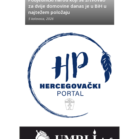
Hrvata iz
za dvije domovine danas je u BiH u
Pobjeda u
najtežem položaju
značenje 
5 kolovoza, 2026
5 kolovoza, 2