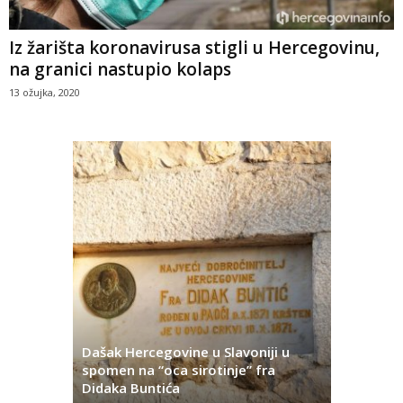
Iz žarišta koronavirusa stigli u Hercegovinu,
na granici nastupio kolaps
13 ožujka, 2020
Dašak Hercegovine u Slavoniji u
titutivna
spomen na “oca sirotinje” fra
Što se ne
Didaka Buntića
najvećih l