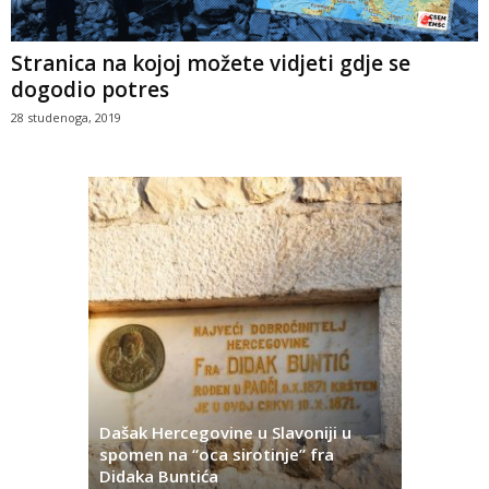
Stranica na kojoj možete vidjeti gdje se
dogodio potres
28 studenoga, 2019
Dašak Hercegovine u Slavoniji u
titutivna
spomen na “oca sirotinje” fra
Što se ne
Didaka Buntića
najvećih l