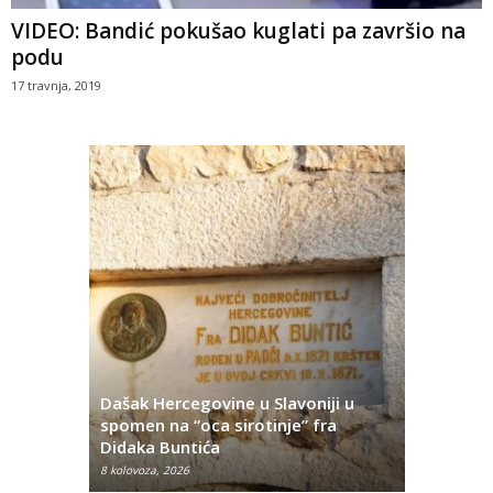
VIDEO: Bandić pokušao kuglati pa završio na
podu
17 travnja, 2019
Dašak Hercegovine u Slavoniji u
titutivna
spomen na “oca sirotinje” fra
Što se ne
Didaka Buntića
najvećih l
8 kolovoza, 2026
8 kolovoza, 2