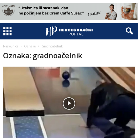
Naslovnica
Oznake
Gradnoačelnik
Oznaka: gradnoačelnik