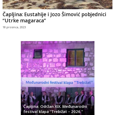
Čapljina: Eustahije i Jozo Šimović pobjednici
“Utrke magaraca”
18 prosinca, 2023
ć
 Alda
Čapljina: Održan XIX. Međunarodni
Čapljina:
festival klapa “Trebižat – 2026.”
Olivera K