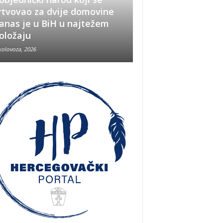
rtvovao za dvije domovine
Pobjeda u Oluji im
anas je u BiH u najtežem
snažno značenje i
oložaju
u BiH
kolovoza, 2026
5 kolovoza, 2026