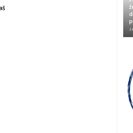
Neizbrisiva uloga HVO-a i
ž
aš
Hrvata iz BiH u Operaciji
d
Oluja
p
5 kolovoza, 2026
5 