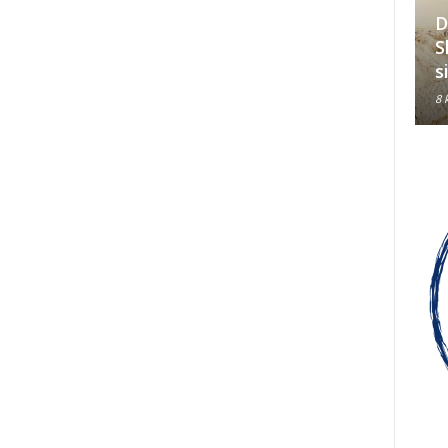
D
Hrvati su jedan od tri
S
konstitutivna naroda u BiH
s
8 kolovoza, 2026
8 