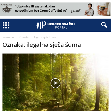
Naslovnica
Oznake
Ilegalna sječa šuma
Oznaka: ilegalna sječa šuma