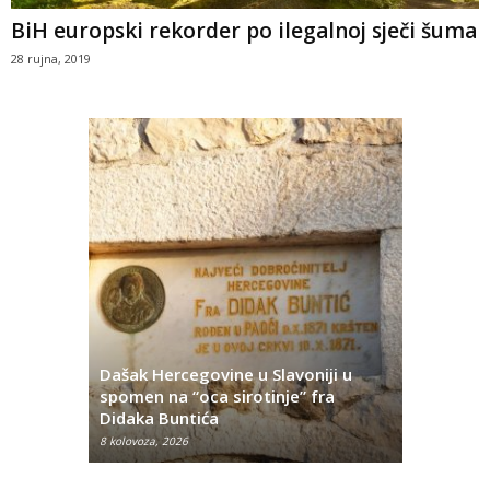
BiH europski rekorder po ilegalnoj sječi šuma
28 rujna, 2019
Dašak Hercegovine u Slavoniji u
titutivna
spomen na “oca sirotinje” fra
Što se ne
Didaka Buntića
najvećih l
8 kolovoza, 2026
8 kolovoza, 2