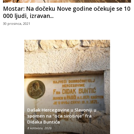
Mostar: Na dočeku Nove godine očekuje se 10
000 ljudi, izravan...
30 prosinca, 2021
Dašak Hercegovine u Slavoniji u
titutivna
spomen na “oca sirotinje” fra
Što se ne
Didaka Buntića
najvećih l
8 kolovoza, 2026
8 kolovoza, 2