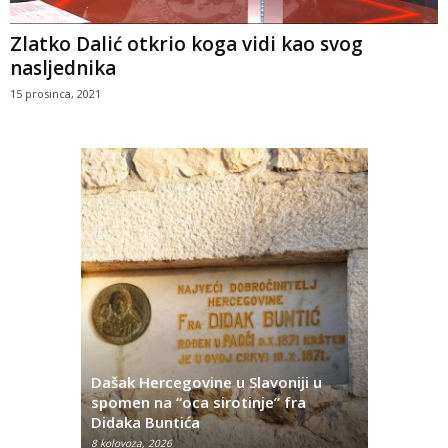
Zlatko Dalić otkrio koga vidi kao svog
nasljednika
15 prosinca, 2021
Dašak Hercegovine u Slavoniji u
titutivna
spomen na “oca sirotinje” fra
Što se ne
Didaka Buntića
najvećih l
8 kolovoza, 2026
8 kolovoza, 2