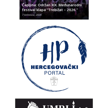
 Alda
Čapljina: Održan XIX. Međunarodni
Čapljina:
festival klapa “Trebižat – 2026.”
Olivera K
7 kolovoza, 2026
7 kolovoza, 2