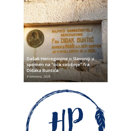
Dašak Hercegovine u Slavoniji u
titutivna
spomen na “oca sirotinje” fra
Što se ne
Didaka Buntića
najvećih l
8 kolovoza, 2026
8 kolovoza, 2