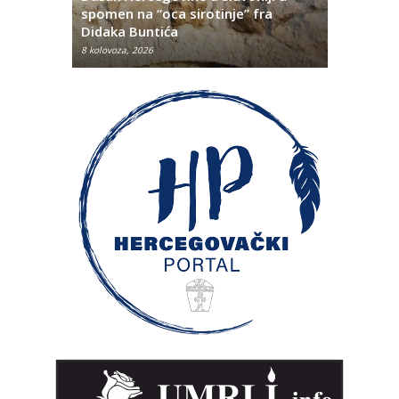
titutivna
spomen na “oca sirotinje” fra
Što se ne
Didaka Buntića
najvećih l
8 kolovoza, 2026
8 kolovoza, 2