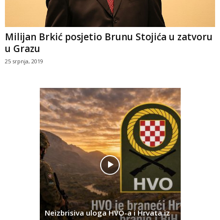
Milijan Brkić posjetio Brunu Stojića u zatvoru
u Grazu
25 srpnja, 2019
Pobjednič
rna u
Neizbrisiva uloga HVO-a i Hrvata iz
za dvije 