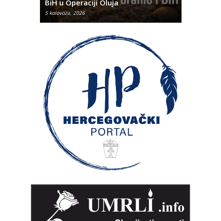
BiH u Operaciji Oluja
najtežem
5 kolovoza, 2026
5 kolovoza, 2