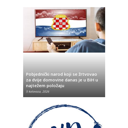
Pobjednički narod koji se žrtvovao
Hrvata iz
za dvije domovine danas je u BiH u
Pobjeda u
najtežem položaju
značenje 
5 kolovoza, 2026
5 kolovoza, 2