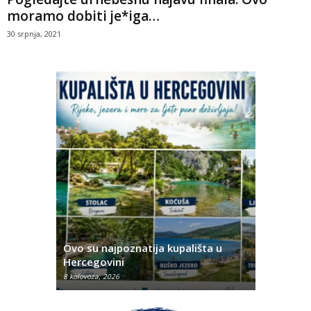
moramo dobiti je*iga…
30 srpnja, 2021
eme
Ovo su najpoznatija kupališta u
Ovo je 21 
Hercegovini
u BiH
8 kolovoza, 2026
8 kolovoza, 2