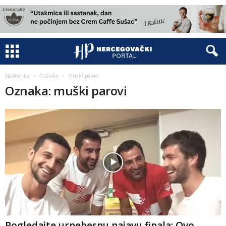
Naslovnica
Oznake
Muški parovi
Oznaka: muški parovi
Pogledajte urnebesnu najavu finala: Ovo