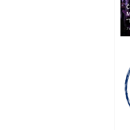
Da li je Janjevac Biskup Palić
Č
ljubomoran na nadbiskupa
M
Alda Cavallija?
“
7 kolovoza, 2026
7 