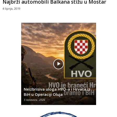
Najbrži automobili Balkana stižu u Mostar
4 lipnja, 2019
Pobjednič
rna u
Neizbrisiva uloga HVO-a i Hrvata iz
za dvije 
BiH u Operaciji Oluja
najtežem
5 kolovoza, 2026
5 kolovoza, 2