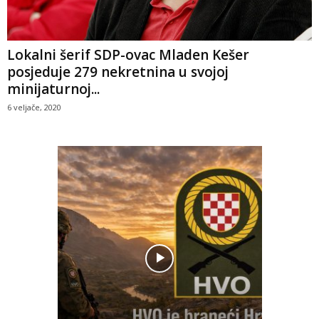
Lokalni šerif SDP-ovac Mladen Kešer
posjeduje 279 nekretnina u svojoj
minijaturnoj...
6 veljače, 2020
Pobjednič