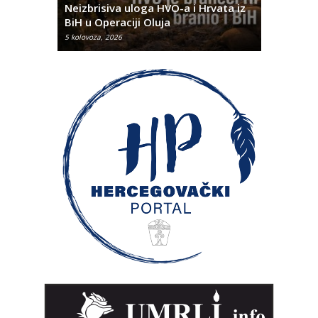
rna u
Neizbrisiva uloga HVO-a i Hrvata iz
za dvije 
BiH u Operaciji Oluja
najtežem
5 kolovoza, 2026
5 kolovoza, 2