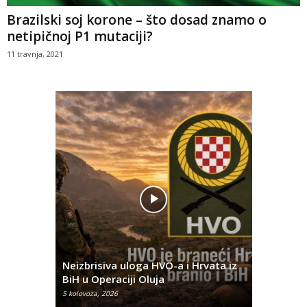
Brazilski soj korone – što dosad znamo o
netipičnoj P1 mutaciji?
11 travnja, 2021
Pobjednič
rna u
Neizbrisiva uloga HVO-a i Hrvata iz
za dvije 
BiH u Operaciji Oluja
najtežem
5 kolovoza, 2026
5 kolovoza, 2