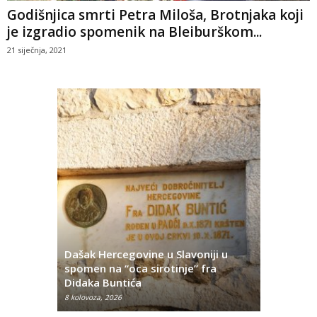
Godišnjica smrti Petra Miloša, Brotnjaka koji
je izgradio spomenik na Bleiburškom...
21 siječnja, 2021
Dašak Hercegovine u Slavoniji u
titutivna
spomen na “oca sirotinje” fra
Što se ne
Didaka Buntića
najvećih l
8 kolovoza, 2026
8 kolovoza, 2